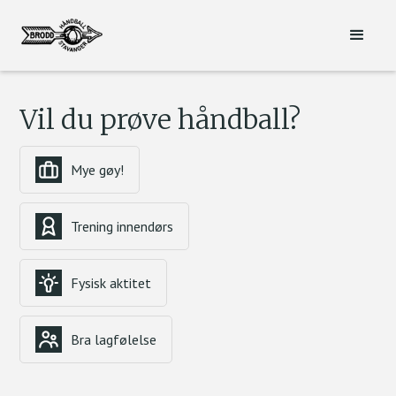
Vil du prøve håndball?
Mye gøy!
Trening innendørs
Fysisk aktitet
Bra lagfølelse