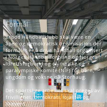
Formål
Brodd Håndballklubb skal være en
åpen og demokratisk organisasjon der
formålet er å drive håndball organisert
i Norges Håndballforbund og Norges
Idrettsforbund og olympiske og
paralympiske komité (NIF) for barn,
ungdom og voksne på Storhaug.
Det sportslige arbeidet skal preges av
frivillighet, demokrati, lojalitet og
likeverd.