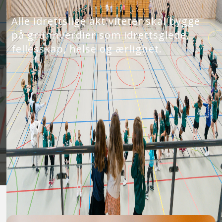
Alle idrettslige aktiviteter skal bygge
på grunnverdier som idrettsglede,
fellesskap, helse og ærlighet.